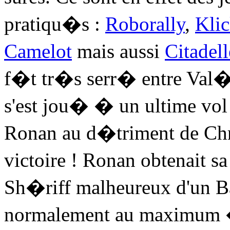
pratiqu�s :
Roborally
,
Kli
Camelot
mais aussi
Citadell
f�t tr�s serr� entre Val�r
s'est jou� � un ultime vol 
Ronan au d�triment de Chri
victoire ! Ronan obtenait 
Sh�riff malheureux d'un Ba
normalement au maximum �