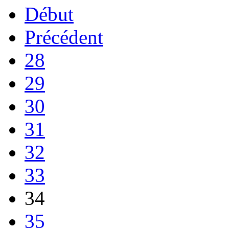
Début
Précédent
28
29
30
31
32
33
34
35