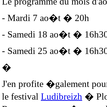
Le programme du mois d'a
- Mardi 7 ao�t � 20h
- Samedi 18 ao�t � 16h3
- Samedi 25 ao�t � 16h3
�
J'en profite �galement pou
le festival
Ludibreizh
� Plo