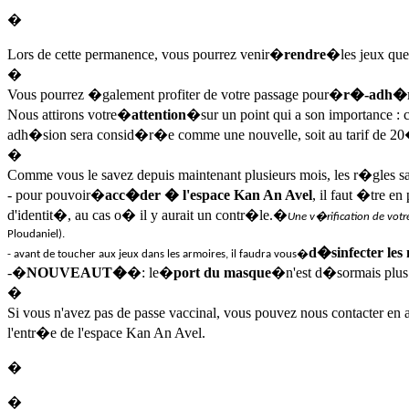
�
Lors de cette permanence, vous pourrez venir�
rendre
�les jeux qu
�
Vous pourrez �galement profiter de votre passage pour�
r�-adh�
Nous attirons votre�
attention
�sur un point qui a son importance : 
adh�sion sera consid�r�e comme une nouvelle, soit au tarif de 2
�
Comme vous le savez depuis maintenant plusieurs mois, les r�gles sani
- pour pouvoir�
acc�der � l'espace Kan An Avel
, il faut �tre e
d'identit�, au cas o� il y aurait un contr�le.�
Une v�rification de votr
Ploudaniel).
d�sinfecter les
- avant de toucher aux jeux dans les armoires, il faudra vous�
-�
NOUVEAUT�
�: le�
port du masque
�n'est d�sormais plus o
�
Si vous n'avez pas de passe vaccinal, vous pouvez nous contacter en
l'entr�e de l'espace Kan An Avel.
�
�