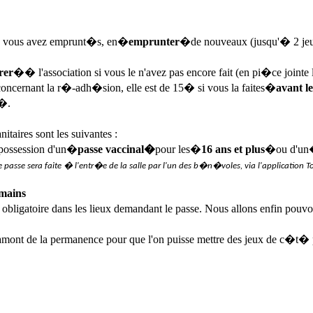
e vous avez emprunt�s, en�
emprunter
�de nouveaux (jusqu'� 2 je
rer
�� l'association si vous le n'avez pas encore fait (en pi�ce jointe 
concernant la r�-adh�sion, elle est de 15� si vous la faites�
avant l
0�.
taires sont les suivantes :
n possession d'un�
passe vaccinal�
pour les�
16 ans et plus
�ou d'u
e passe sera faite � l'entr�e de la salle par l'un des b�n�voles, via l'application
 mains
bligatoire dans les lieux demandant le passe. Nous allons enfin pouvo
 amont de la permanence pour que l'on puisse mettre des jeux de c�t�