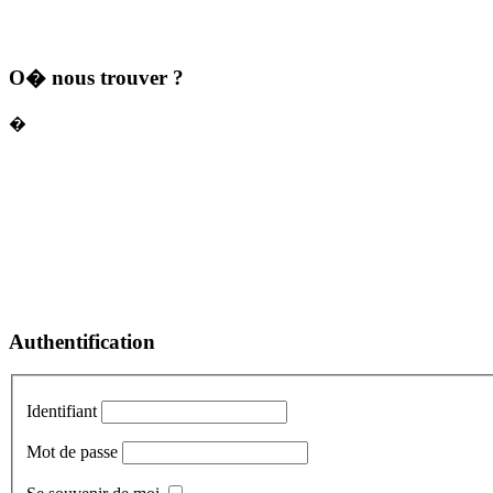
O� nous trouver ?
�
Authentification
Identifiant
Mot de passe