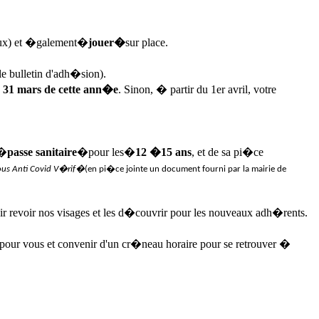
ux) et �galement�
jouer�
sur place.
le bulletin d'adh�sion).
e 31 mars de cette ann�e
. Sinon, � partir du 1er avril, votre
n�
passe sanitaire
�pour les�
12 �15 ans
, et de sa pi�ce
 Tous Anti Covid V�rif�
(en pi�ce jointe un document fourni par la mairie de
ir revoir nos visages et les d�couvrir pour les nouveaux adh�rents.
 pour vous et convenir d'un cr�neau horaire pour se retrouver �