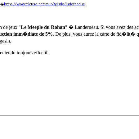
ur�
https://www.trictrac.net/mur/tyludo/ludotheque
n de jeux "
Le Meeple du Rohan
" � Landerneau. Si vous avez des ach
ction imm�diate de 5%
. De plus, vous aurez la carte de fid�lit�
gasin.
entendu toujours effectif.