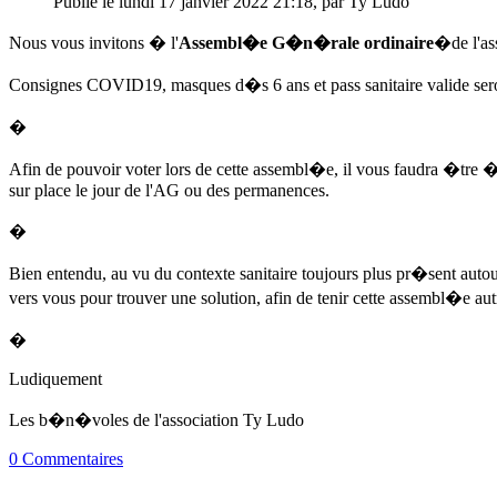
Publié le lundi 17 janvier 2022 21:18, par Ty Ludo
Nous vous invitons � l'
Assembl�e G�n�rale ordinaire
�de l'as
Consignes COVID19, masques d�s 6 ans et pass sanitaire valide sero
�
Afin de pouvoir voter lors de cette assembl�e, il vous faudra �tre
sur place le jour de l'AG ou des permanences.
�
Bien entendu, au vu du contexte sanitaire toujours plus pr�sent auto
vers vous pour trouver une solution, afin de tenir cette assembl�e au
�
Ludiquement
Les b�n�voles de l'association Ty Ludo
0 Commentaires