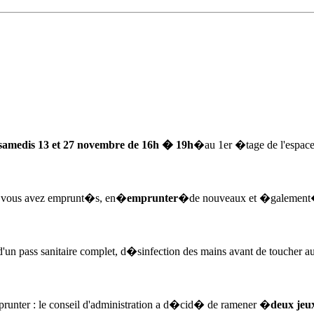
samedis 13 et 27 novembre de 16h � 19h
�au 1er �tage de l'espac
e vous avez emprunt�s, en�
emprunter
�de nouveaux et �galemen
'un pass sanitaire complet, d�sinfection des mains avant de toucher au
emprunter : le conseil d'administration a d�cid� de ramener �
deux jeu