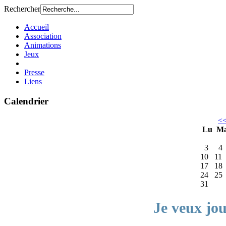
Rechercher
Accueil
Association
Animations
Jeux
Presse
Liens
Calendrier
<
Lu
M
3
4
10
11
17
18
24
25
31
Je veux jo