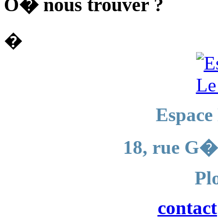
O� nous trouver ?
�
Espace
18, rue G�
Pl
contac