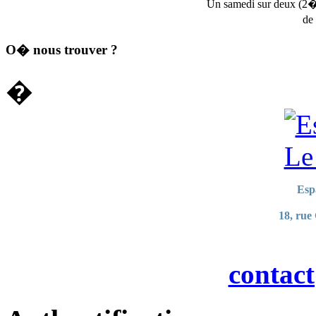
Un samedi sur deux (2
de
O� nous trouver ?
�
Esp
18, rue
contac