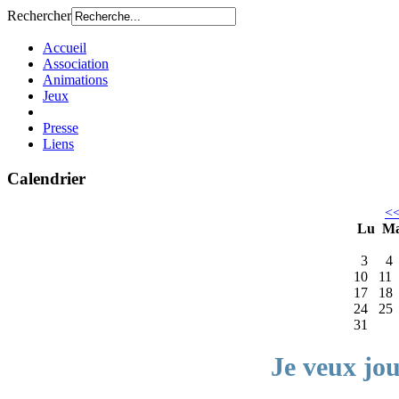
Rechercher
Accueil
Association
Animations
Jeux
Presse
Liens
Calendrier
<
Lu
M
3
4
10
11
17
18
24
25
31
Je veux jo